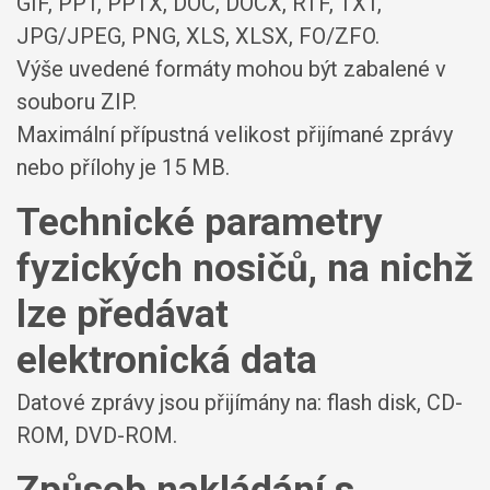
GIF, PPT, PPTX, DOC, DOCX, RTF, TXT,
JPG/JPEG, PNG, XLS, XLSX, FO/ZFO.
Výše uvedené formáty mohou být zabalené v
souboru ZIP.
Maximální přípustná velikost přijímané zprávy
nebo přílohy je
15 MB
.
Technické parametry
fyzických nosičů, na nichž
lze předávat
elektronická data
Datové zprávy jsou přijímány na:
flash disk, CD-
ROM, DVD-ROM.