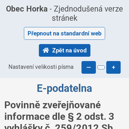
Obec Horka
- Zjednodušená verze
stránek
Přepnout na standardní web
Zpět na úvod
Nastavení velikosti písma
—
+
E-podatelna
Povinně zveřejňované
informace dle § 2 odst. 3
vyhlášky č. 259/2012 Sb.,