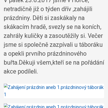
V pátek 23.6.2017 jsme v Horce,
netradičně již o týden dřív ,zahájili
prázdniny. Děti si zaskákaly na
skákacím hradě, svezly se na koních,
zahrály kuličky a zasoutěžily si. Večer
jsme si společně zazpívali u táboráku
a opekli prvního prázdninového
buřta.Děkuji všem,kteří se na pořádání
akce podíleli.