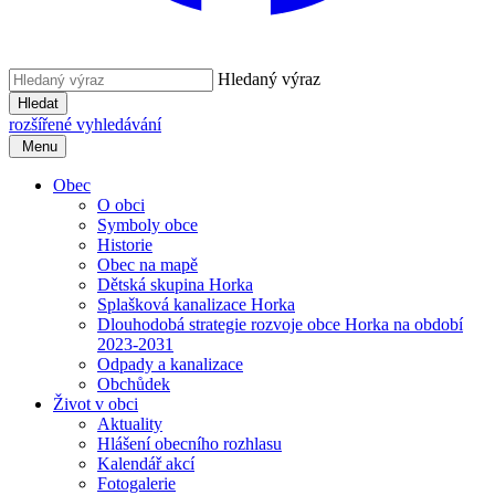
Hledaný výraz
Hledat
rozšířené vyhledávání
Menu
Obec
O obci
Symboly obce
Historie
Obec na mapě
Dětská skupina Horka
Splašková kanalizace Horka
Dlouhodobá strategie rozvoje obce Horka na období
2023-2031
Odpady a kanalizace
Obchůdek
Život v obci
Aktuality
Hlášení obecního rozhlasu
Kalendář akcí
Fotogalerie