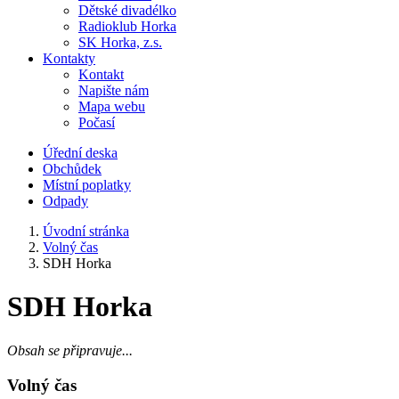
Dětské divadélko
Radioklub Horka
SK Horka, z.s.
Kontakty
Kontakt
Napište nám
Mapa webu
Počasí
Úřední deska
Obchůdek
Místní poplatky
Odpady
Úvodní stránka
Volný čas
SDH Horka
SDH Horka
Obsah se připravuje...
Volný čas