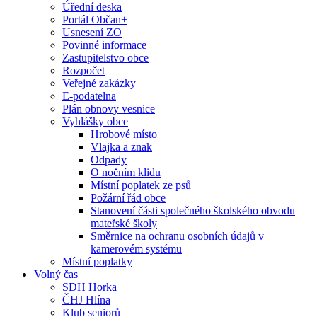
Úřední deska
Portál Občan+
Usnesení ZO
Povinné informace
Zastupitelstvo obce
Rozpočet
Veřejné zakázky
E-podatelna
Plán obnovy vesnice
Vyhlášky obce
Hrobové místo
Vlajka a znak
Odpady
O nočním klidu
Místní poplatek ze psů
Požární řád obce
Stanovení části společného školského obvodu
mateřské školy
Směrnice na ochranu osobních údajů v
kamerovém systému
Místní poplatky
Volný čas
SDH Horka
ČHJ Hlína
Klub seniorů