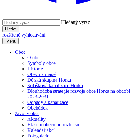
Hledaný výraz
Hledat
rozšířené vyhledávání
Menu
Obec
O obci
Symboly obce
Historie
Obec na mapě
Dětská skupina Horka
Splašková kanalizace Horka
Dlouhodobá strategie rozvoje obce Horka na období
2023-2031
Odpady a kanalizace
Obchůdek
Život v obci
Aktuality
Hlášení obecního rozhlasu
Kalendář akcí
Fotogalerie