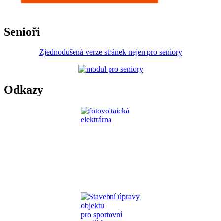
Senioři
Zjednodušená verze stránek nejen pro seniory
Odkazy