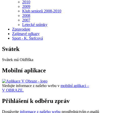
2010
2009
Klub seniorů 2008-2010
2008
2007
Letecké snímky
Zpravodaje
Zajímavé odkazy
Sport - K. Štefcová
Svátek
Svátek má
Oldřiška
Mobilní aplikace
Sledujte informace z našeho webu v
mobilní aplikaci –
V OBRAZE.
Přihlášení k odběru zpráv
Dostávejte
informace z našeho webu
prostřednictvím e-mailů