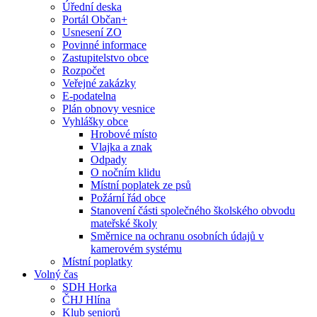
Úřední deska
Portál Občan+
Usnesení ZO
Povinné informace
Zastupitelstvo obce
Rozpočet
Veřejné zakázky
E-podatelna
Plán obnovy vesnice
Vyhlášky obce
Hrobové místo
Vlajka a znak
Odpady
O nočním klidu
Místní poplatek ze psů
Požární řád obce
Stanovení části společného školského obvodu
mateřské školy
Směrnice na ochranu osobních údajů v
kamerovém systému
Místní poplatky
Volný čas
SDH Horka
ČHJ Hlína
Klub seniorů