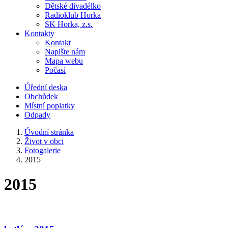
Dětské divadélko
Radioklub Horka
SK Horka, z.s.
Kontakty
Kontakt
Napište nám
Mapa webu
Počasí
Úřední deska
Obchůdek
Místní poplatky
Odpady
Úvodní stránka
Život v obci
Fotogalerie
2015
2015