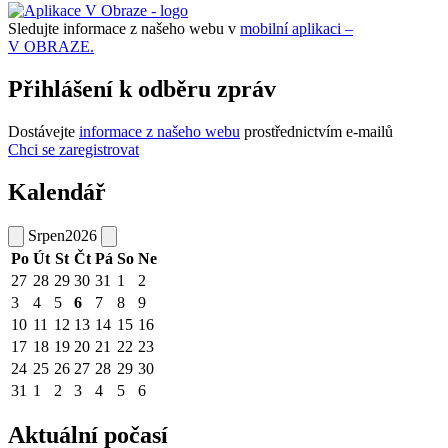
Sledujte informace z našeho webu v
mobilní aplikaci –
V OBRAZE.
Přihlášení k odběru zpráv
Dostávejte
informace z našeho webu
prostřednictvím e-mailů
Chci se zaregistrovat
Kalendář
Srpen
2026
Po
Út
St
Čt
Pá
So
Ne
27
28
29
30
31
1
2
3
4
5
6
7
8
9
10
11
12
13
14
15
16
17
18
19
20
21
22
23
24
25
26
27
28
29
30
31
1
2
3
4
5
6
Aktuální počasí