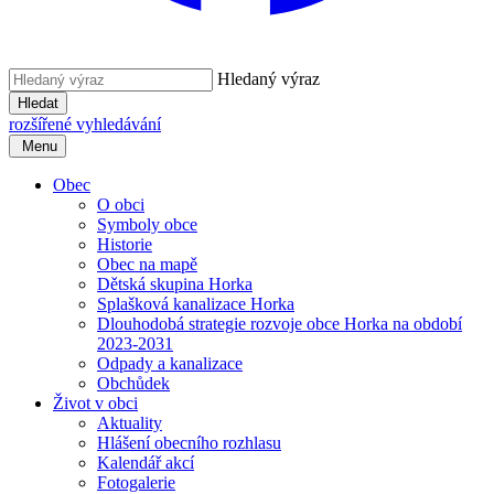
Hledaný výraz
Hledat
rozšířené vyhledávání
Menu
Obec
O obci
Symboly obce
Historie
Obec na mapě
Dětská skupina Horka
Splašková kanalizace Horka
Dlouhodobá strategie rozvoje obce Horka na období
2023-2031
Odpady a kanalizace
Obchůdek
Život v obci
Aktuality
Hlášení obecního rozhlasu
Kalendář akcí
Fotogalerie