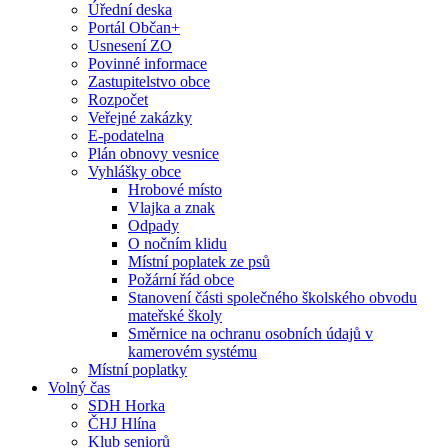
Úřední deska
Portál Občan+
Usnesení ZO
Povinné informace
Zastupitelstvo obce
Rozpočet
Veřejné zakázky
E-podatelna
Plán obnovy vesnice
Vyhlášky obce
Hrobové místo
Vlajka a znak
Odpady
O nočním klidu
Místní poplatek ze psů
Požární řád obce
Stanovení části společného školského obvodu
mateřské školy
Směrnice na ochranu osobních údajů v
kamerovém systému
Místní poplatky
Volný čas
SDH Horka
ČHJ Hlína
Klub seniorů