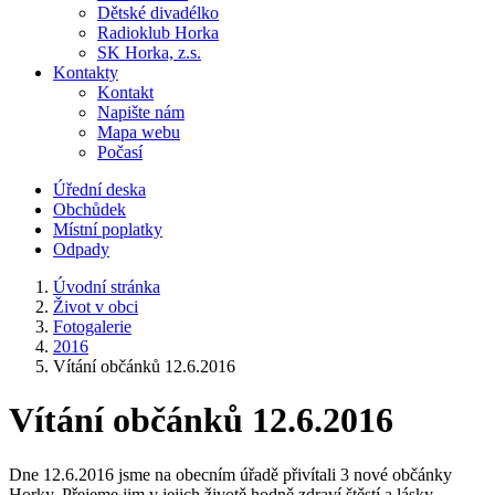
Dětské divadélko
Radioklub Horka
SK Horka, z.s.
Kontakty
Kontakt
Napište nám
Mapa webu
Počasí
Úřední deska
Obchůdek
Místní poplatky
Odpady
Úvodní stránka
Život v obci
Fotogalerie
2016
Vítání občánků 12.6.2016
Vítání občánků 12.6.2016
Dne 12.6.2016 jsme na obecním úřadě přivítali 3 nové občánky
Horky. Přejeme jim v jejich životě hodně zdraví,štěstí a lásky.