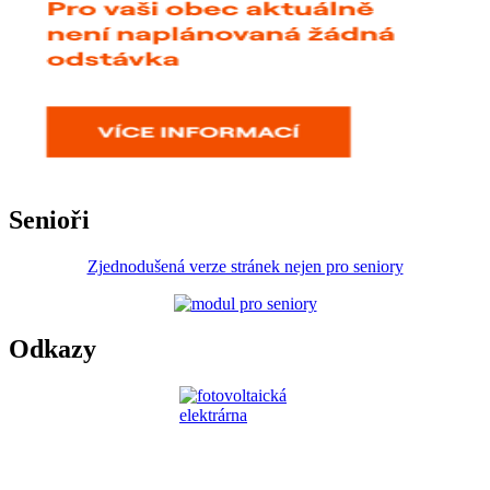
Senioři
Zjednodušená verze stránek nejen pro seniory
Odkazy